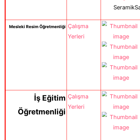
SeramikSa
Çalışma
Mesleki Resim Öğretmenliği
Yerleri
Çalışma
İş Eğitim
Yerleri
Öğretmenliği