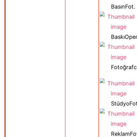
BasınFot.
BaskıOper
Fotoğrafcı
StüdyoFo
ReklamFot