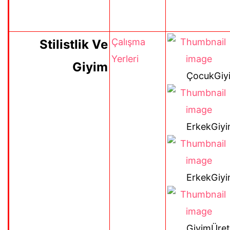
Çalışma
Stilistlik Ve
Yerleri
Giyim
ÇocukGiy
ErkekGiyi
ErkekGiyi
GiyimÜret