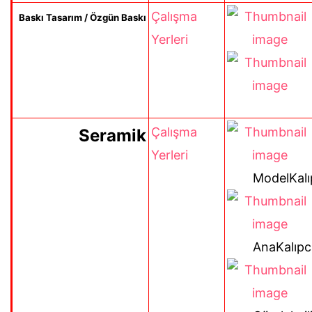
Çalışma
Baskı Tasarım / Özgün Baskı
Yerleri
Çalışma
Seramik
Yerleri
ModelKalıp
AnaKalıpcı