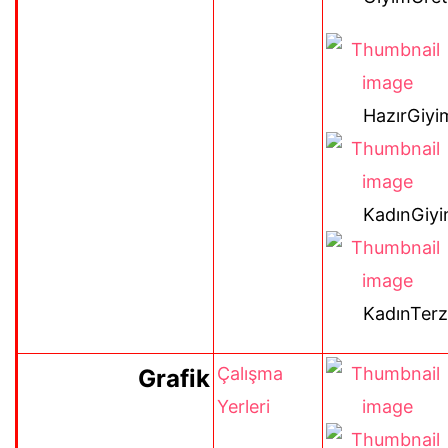
HazırGiyi
KadınGiy
KadınTerzi
Çalışma
Grafik
Yerleri