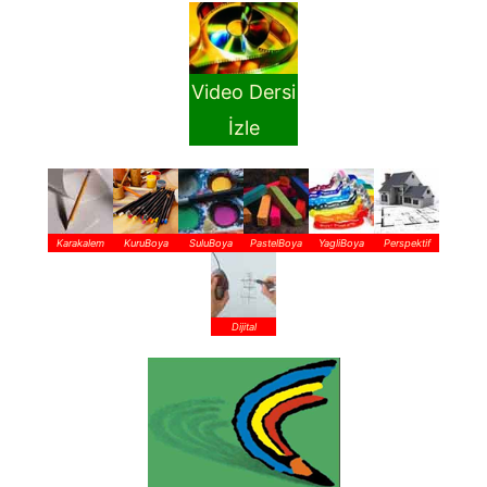
Video Dersi
İzle
Karakalem
KuruBoya
SuluBoya
PastelBoya
YagliBoya
Perspektif
Dijital