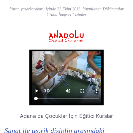
Yazan
yasarkarakuzu
içinde
22 Ekim 2013
. Yayınlanan
Dökümanlar
Grubu İmgesel Çizimler
Adana da Çocuklar İçin Eğitici Kurslar
Sanat ile teorik disiplin arasındaki