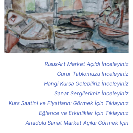
RisusArt Market Açıldı İnceleyiniz
Gurur Tablomuzu İnceleyiniz
Hangi Kursa Gelebiliriz İnceleyiniz
Sanat Sergilerimiz İnceleyiniz
Kurs Saatini ve Fiyatlarını Görmek İçin Tıklayınız
Eğlence ve Etkinlikler İçin Tıklayınız
Anadolu Sanat Market Açıldı Görmek İçin