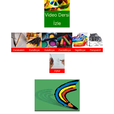
Video Dersi
İzle
Karakalem
KuruBoya
SuluBoya
PastelBoya
YagliBoya
Perspektif
Dijital