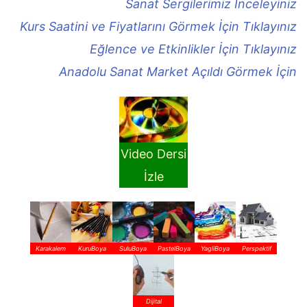
Sanat Sergilerimiz İnceleyiniz
Kurs Saatini ve Fiyatlarını Görmek İçin Tıklayınız
Eğlence ve Etkinlikler İçin Tıklayınız
Anadolu Sanat Market Açıldı Görmek İçin
Video Dersi
İzle
Karakalem
KuruBoya
SuluBoya
PastelBoya
YagliBoya
Perspektif
Dijital