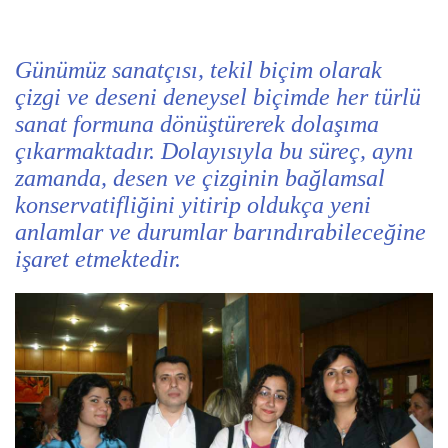
Günümüz sanatçısı, tekil biçim olarak
çizgi ve deseni deneysel biçimde her türlü
sanat formuna dönüştürerek dolaşıma
çıkarmaktadır. Dolayısıyla bu süreç, aynı
zamanda, desen ve çizginin bağlamsal
konservatifliğini yitirip oldukça yeni
anlamlar ve durumlar barındırabileceğine
işaret etmektedir.