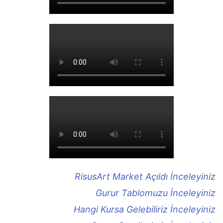
RisusArt Market Açıldı İnceleyiniz
Gurur Tablomuzu İnceleyiniz
Hangi Kursa Gelebiliriz İnceleyiniz