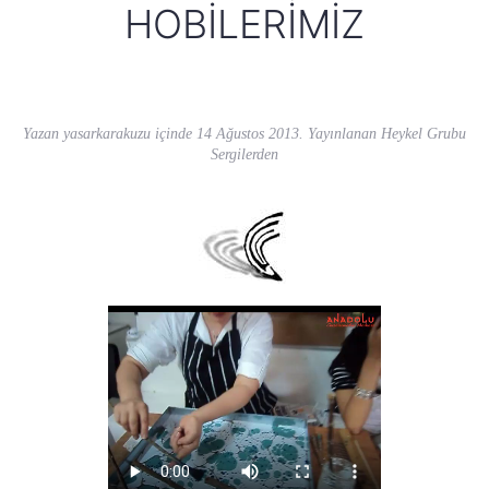
HOBILERIMIZ
Yazan
yasarkarakuzu
içinde
14 Ağustos 2013
. Yayınlanan
Heykel Grubu
Sergilerden